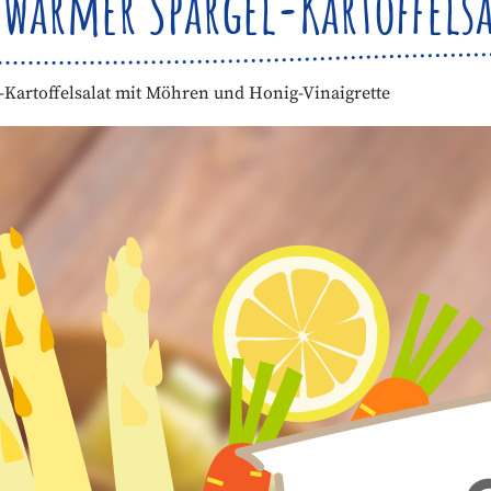
uwarmer Spargel-Kartoffelsa
Kartoffelsalat mit Möhren und Honig-Vinaigrette