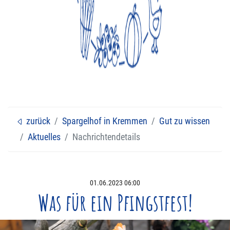
Feiern bei uns
Verkaufsstände
Eisbahn
Veranstaltungen
zurück
Spargelhof in Kremmen
Gut zu wissen
Aktuelles
Nachrichtendetails
Navigation überspringen
01.06.2023 06:00
Was für ein Pfingstfest!