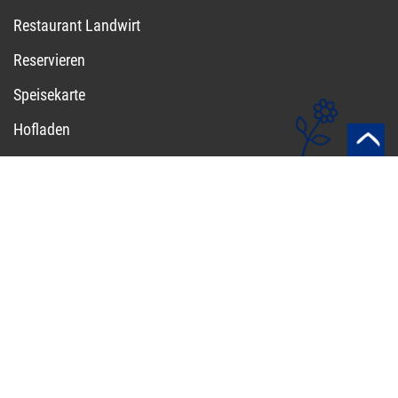
Restaurant Landwirt
Reservieren
Speisekarte
Hofladen
Kontakt
Impressum
Datenschutzerklärung
Restaurant Stangenwirt
Spargelhof Kremmen
Groß-Ziethener Weg 2
16766
Kremmen