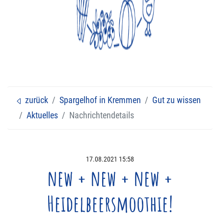
Feiern bei uns
Verkaufsstände
Eisbahn
Veranstaltungen
zurück
Spargelhof in Kremmen
Gut zu wissen
Aktuelles
Nachrichtendetails
Navigation überspringen
17.08.2021 15:58
new + new + new +
Heidelbeersmoothie!