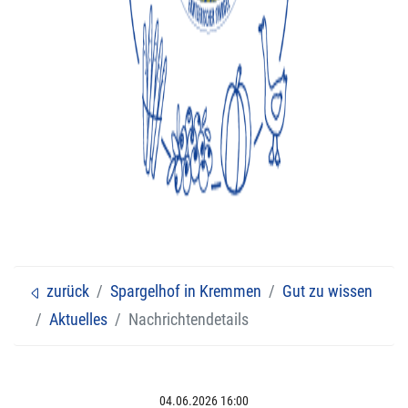
Feiern bei uns
Verkaufsstände
Eisbahn
Veranstaltungen
zurück
Spargelhof in Kremmen
Gut zu wissen
Aktuelles
Nachrichtendetails
Navigation überspringen
04.06.2026 16:00