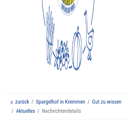
Feiern bei uns
Verkaufsstände
Eisbahn
Veranstaltungen
zurück
Spargelhof in Kremmen
Gut zu wissen
Aktuelles
Nachrichtendetails