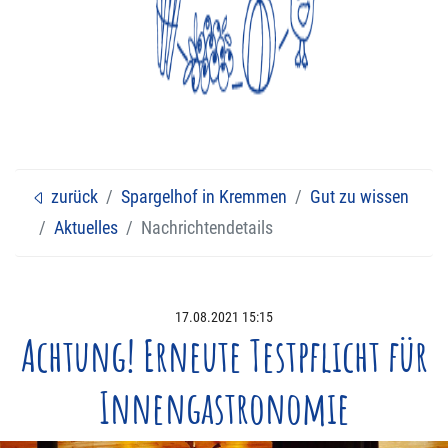
Feiern bei uns
Verkaufsstände
Eisbahn
Veranstaltungen
zurück
Spargelhof in Kremmen
Gut zu wissen
Aktuelles
Nachrichtendetails
Navigation überspringen
17.08.2021 15:15
Achtung! Erneute Testpflicht für
Innengastronomie