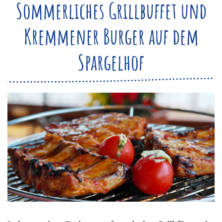
Sommerliches Grillbuffet und
Navigation überspringen
Feiern bei uns
Verkaufsstände
Eisbahn
Kremmener Burger auf dem
Spargelhof
Veranstaltungen